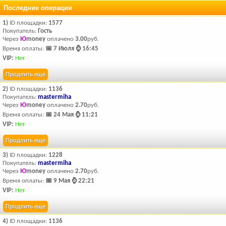
Последние операции
1)
ID площадки:
1577
Покупатель:
Гость
Через
Ю
money
оплачено
3.00
руб.
Время оплаты:
📅 7 Июля ⌚ 16:45
VIP:
Нет
Продлить еще
2)
ID площадки:
1136
Покупатель:
mastermiha
Через
Ю
money
оплачено
2.70
руб.
Время оплаты:
📅 24 Мая ⌚ 11:21
VIP:
Нет
Продлить еще
3)
ID площадки:
1228
Покупатель:
mastermiha
Через
Ю
money
оплачено
2.70
руб.
Время оплаты:
📅 9 Мая ⌚ 22:21
VIP:
Нет
Продлить еще
4)
ID площадки:
1136