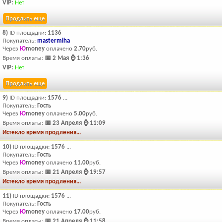
VIP:
Нет
Продлить еще
8)
ID площадки:
1136
Покупатель:
mastermiha
Через
Ю
money
оплачено
2.70
руб.
Время оплаты:
📅 2 Мая ⌚ 1:36
VIP:
Нет
Продлить еще
9)
ID площадки:
1576
...
Покупатель:
Гость
Через
Ю
money
оплачено
5.00
руб.
Время оплаты:
📅 23 Апреля ⌚ 11:09
Истекло время продления...
10)
ID площадки:
1576
...
Покупатель:
Гость
Через
Ю
money
оплачено
11.00
руб.
Время оплаты:
📅 21 Апреля ⌚ 19:57
Истекло время продления...
11)
ID площадки:
1576
...
Покупатель:
Гость
Через
Ю
money
оплачено
17.00
руб.
Время оплаты:
📅 21 Апреля ⌚ 11:58